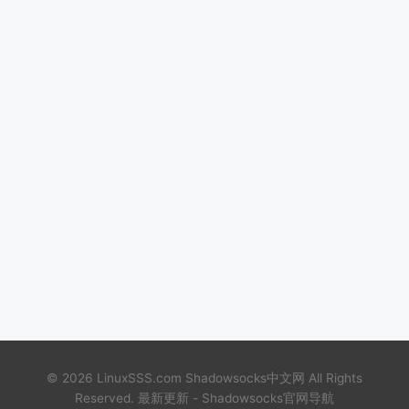
© 2026 LinuxSSS.com
Shadowsocks中文网
All Rights
Reserved.
最新更新
-
Shadowsocks官网导航